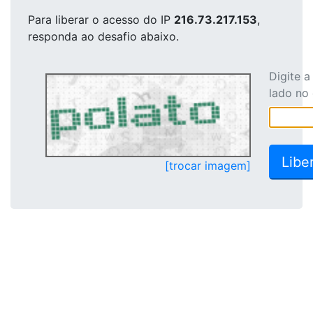
Para liberar o acesso
do IP
216.73.217.153
,
responda ao desafio abaixo.
Digite 
lado no
[trocar imagem]