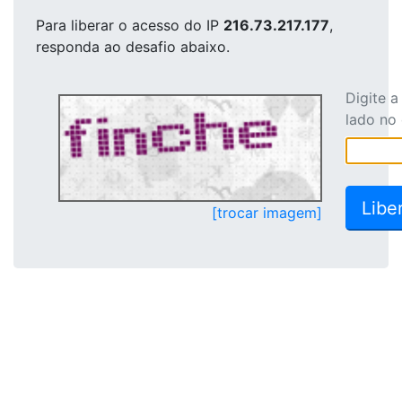
Para liberar o acesso
do IP
216.73.217.177
,
responda ao desafio abaixo.
Digite 
lado no
[trocar imagem]